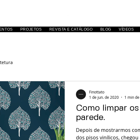
ENTOS
PROJETOS
REVISTA E CATÁLOGO
BLOG
VÍDEOS
tetura
Finottato
1 de jun. de 2020
1 min de 
Como limpar os
parede.
Depois de mostrarmos como
dos pisos vinílicos, chegou