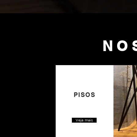
NO
PISOS
Veja mais