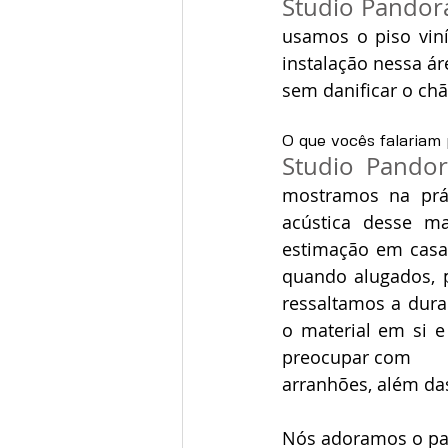
Studio Pandora
usamos o piso vin
instalação nessa á
sem danificar o ch
O que vocês falariam
Studio Pandor
mostramos na prát
acústica desse ma
estimação em casa
quando alugados, po
ressaltamos a durab
o material em si 
preocupar com
arranhões, além da
Nós adoramos o pa