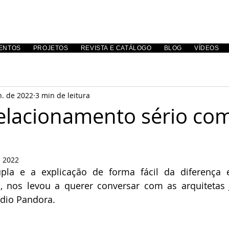
ENTOS
PROJETOS
REVISTA E CATÁLOGO
BLOG
VÍDEOS
n. de 2022
3 min de leitura
lacionamento sério co
e 2022
la e a explicação de forma fácil da diferença e
o, nos levou a querer conversar com as arquitetas 
tudio Pandora.