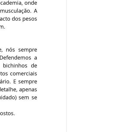
cademia, onde 
musculação. A 
acto dos pesos 
em.
e, nós sempre 
 Defendemos a 
 bichinhos de 
os comerciais 
ário. E sempre 
etalhe, apenas 
idado) sem se 
ostos.