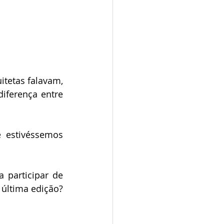
tetas falavam, 
ferença entre 
estivéssemos 
participar de 
uma das nossas matérias da Revista anual - quer ler a versão on-line da última edição? 