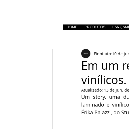
HOME
PRODUTOS
LANÇAM
Finottato
10 de ju
Em um re
vinílicos.
Atualizado:
13 de jun. d
Um story, uma dup
laminado e vinílic
Érika Palazzi, do S