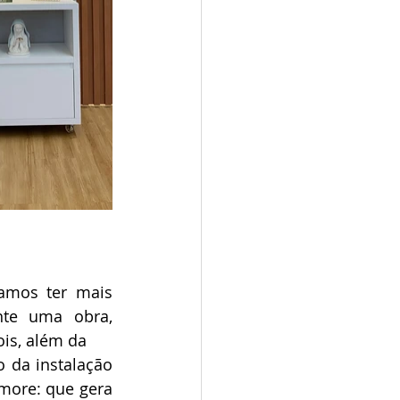
mos ter mais 
te uma obra, 
ois, além da
 da instalação 
more: que gera 